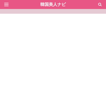
韓国美人ナビ
サイトマップ
韓国美人ダイエット
韓国美肌になる方法
韓国美人メイク
韓国美人ファッション
韓国美人ヘアスタイル
韓国ドラマ
韓国芸能