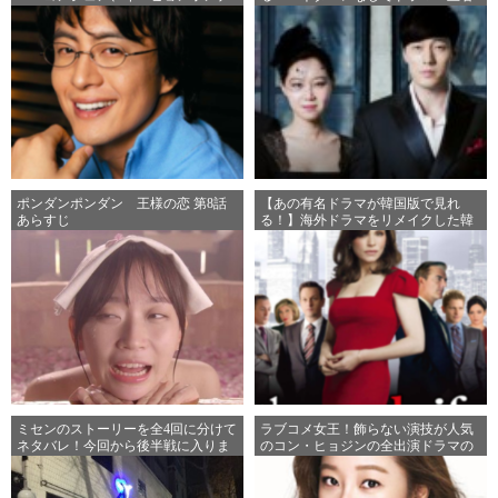
ャン・ドンゴン、ウォンビン-
の太陽』を100倍面白く！
ポンダンポンダン 王様の恋 第8話
【あの有名ドラマが韓国版で見れ
あらすじ
る！】海外ドラマをリメイクした韓
国ドラマ特集!!
ミセンのストーリーを全4回に分けて
ラブコメ女王！飾らない演技が人気
ネタバレ！今回から後半戦に入りま
のコン・ヒョジンの全出演ドラマの
す！
魅力まとめ！