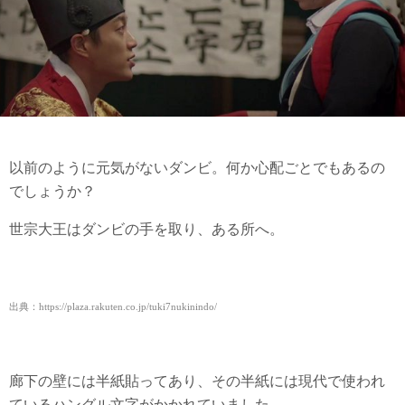
以前のように元気がないダンビ。何か心配ごとでもあるの
でしょうか？
世宗大王はダンビの手を取り、ある所へ。
出典：https://plaza.rakuten.co.jp/tuki7nukinindo/
廊下の壁には半紙貼ってあり、その半紙には現代で使われ
ているハングル文字がかかれていました。