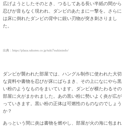
広げようとしたそのとき、つるしてある長い半紙の間から
忍びが音もなく現われ、ダンビのあたまに一撃を。さらに
は床に倒れたダンビの背中に鋭い刃物が突き刺さりまし
た。
出典：https://plaza.rakuten.co.jp/tuki7nukinindo/
ダンビが襲われた部屋では、ハングル制作に使われた大切
な資料や書物を忍びが床にばらまき、その上になにやら黒
い粉のようなものをまいています。ダンビが横たわるその
部屋に火がまかれました。あの黒い粉に勢いよく炎が広が
っていきます。黒い粉の正体は可燃性のものなのでしょう
か？
あっという間に炎は書物を燃やし、部屋が火の海に包まれ