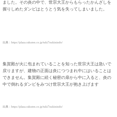
ました。その炎の中で、世宗大王からもらったかんざしを
握りしめたダンビはとうとう気を失ってしまいました。
出典：https://plaza.rakuten.co.jp/tuki7nukinindo/
集賀殿が火に包まれていることを知った世宗大王は急いで
戻りますが、建物の正面は炎につつまれ中にはいることは
できません。集賀殿に続く秘密の扉から中に入ると、炎の
中で倒れるダンビをみつけ世宗大王が抱き上げます
出典：https://plaza.rakuten.co.jp/tuki7nukinindo/